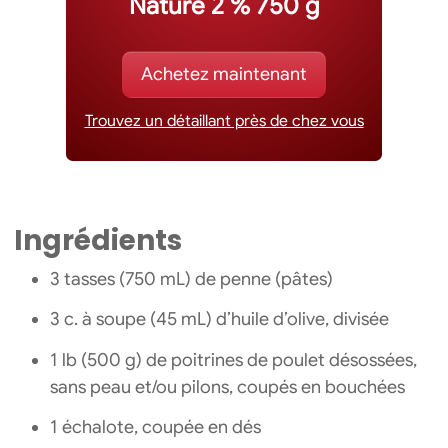
Nature 2 % 750 g
Achetez maintenant
Trouvez un détaillant près de chez vous
Ingrédients
3 tasses (750 mL) de penne (pâtes)
3 c. à soupe (45 mL) d’huile d’olive, divisée
1 lb (500 g) de poitrines de poulet désossées,
sans peau et/ou pilons, coupés en bouchées
1 échalote, coupée en dés