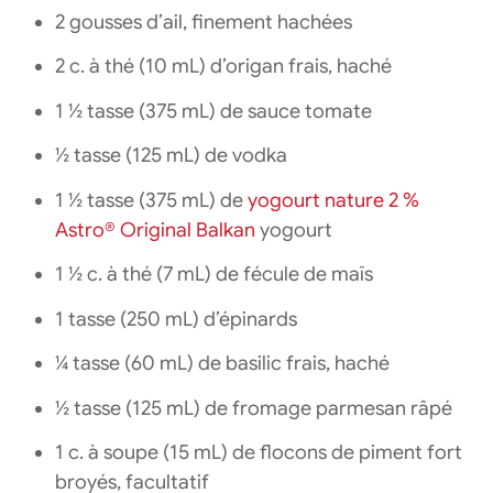
2 gousses d’ail, finement hachées
2 c. à thé (10 mL) d’origan frais, haché
1 ½ tasse (375 mL) de sauce tomate
½ tasse (125 mL) de vodka
1 ½ tasse (375 mL) de
yogourt nature 2 %
Astro® Original Balkan
yogourt
1 ½ c. à thé (7 mL) de fécule de maïs
1 tasse (250 mL) d’épinards
¼ tasse (60 mL) de basilic frais, haché
½ tasse (125 mL) de fromage parmesan râpé
1 c. à soupe (15 mL) de flocons de piment fort
broyés, facultatif