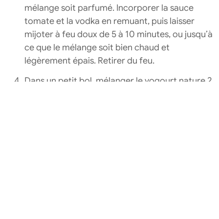
mélange soit parfumé. Incorporer la sauce
tomate et la vodka en remuant, puis laisser
mijoter à feu doux de 5 à 10 minutes, ou jusqu’à
ce que le mélange soit bien chaud et
légèrement épais. Retirer du feu.
Dans un petit bol, mélanger le yogourt nature 2
% Astro Original Balkan et la fécule de maïs,
puis ajouter à la sauce en remuant.
Ajouter le poulet réservé, les épinards et le
basilic au poêlon, remettre sur le feu et cuire 2
minutes, ou jusqu’à ce que les épinards soient
légèrement flétris.
Incorporer les pâtes et le fromage en remuant.
Servir. Saupoudrer de flocons de piment fort, si
désiré.